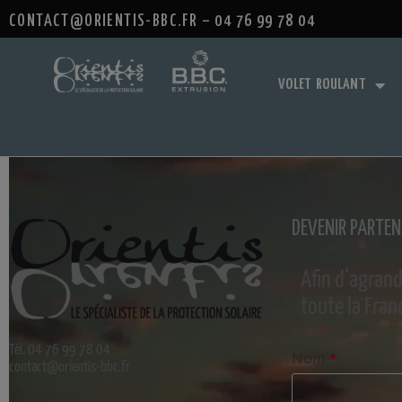
VISIO EI
CONTACT@ORIENTIS-BBC.FR – 04 76 99 78 04
MOUSTIQUAIRE
VOLET ROULANT
DEVENIR PARTEN
Afin d’agran
toute la Fran
Tél. 04 76 99 78 04
Nom
*
contact@orientis-bbc.fr