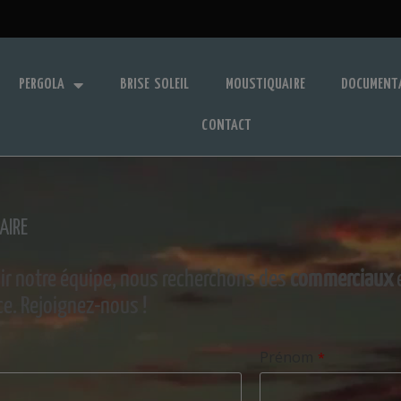
PERGOLA
BRISE SOLEIL
MOUSTIQUAIRE
DOCUMENT
CONTACT
AIRE
dir notre équipe, nous recherchons des
commerciaux
ce. Rejoignez-nous !
Prénom
*